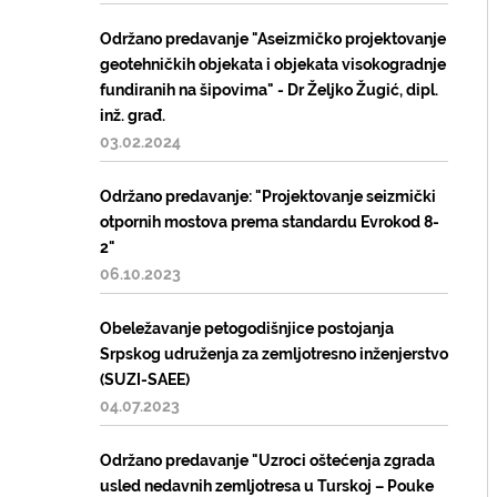
Održano predavanje "Aseizmičko projektovanje
geotehničkih objekata i objekata visokogradnje
fundiranih na šipovima" - Dr Željko Žugić, dipl.
inž. građ.
03.02.2024
Održano predavanje: "Projektovanje seizmički
otpornih mostova prema standardu Evrokod 8-
2"
06.10.2023
Obeležavanje petogodišnjice postojanja
Srpskog udruženja za zemljotresno inženjerstvo
(SUZI-SAEE)
04.07.2023
Održano predavanje "Uzroci oštećenja zgrada
usled nedavnih zemljotresa u Turskoj – Pouke