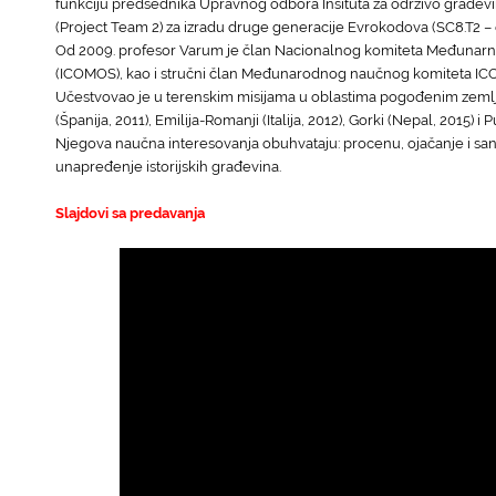
funkciju predsednika Upravnog odbora Insituta za održivo građevin
(Project Team 2) za izradu druge generacije Evrokodova (SC8.T2 – o
Od 2009. profesor Varum je član Nacionalnog komiteta Međunar
(ICOMOS), kao i stručni član Međunarodnog naučnog komiteta ICO
Učestvovao je u terenskim misijama u oblastima pogođenim zemljotre
(Španija, 2011), Emilija-Romanji (Italija, 2012), Gorki (Nepal, 2015) i 
Njegova naučna interesovanja obuhvataju: procenu, ojačanje i sanaci
unapređenje istorijskih građevina.
Slajdovi sa predavanja