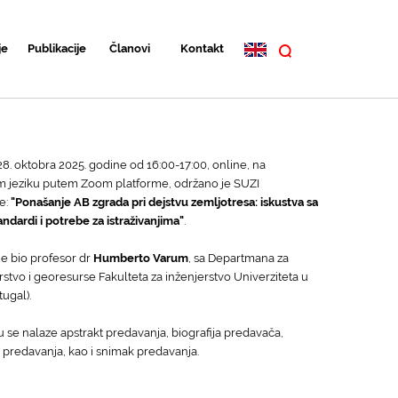
je
Publikacije
Članovi
Kontakt
28. oktobra 2025. godine od 16:00-17:00, online, na
 jeziku putem Zoom platforme, održano je SUZI
e:
"Ponašanje AB zgrada pri dejstvu zemljotresa: iskustva sa
andardi i potrebe za istraživanjima"
.
e bio profesor dr
Humberto Varum
, sa Departmana za
stvo i georesurse Fakulteta za inženjerstvo Univerziteta u
tugal).
 se nalaze apstrakt predavanja, biografija predavača,
a predavanja, kao i snimak predavanja.