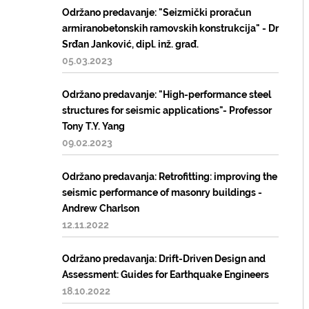
Održano predavanje: "Seizmički proračun
armiranobetonskih ramovskih konstrukcija" - Dr
Srđan Janković, dipl. inž. građ.
05.03.2023
Održano predavanje: "High-performance steel
structures for seismic applications"- Professor
Tony T.Y. Yang
09.02.2023
Održano predavanja: Retrofitting: improving the
seismic performance of masonry buildings -
Andrew Charlson
12.11.2022
Održano predavanja: Drift-Driven Design and
Assessment: Guides for Earthquake Engineers
18.10.2022