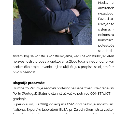
Nedavni z
armiranob
nezadovol
Razlozi za 
usvojen to
sistema, n
nekonstru
konstrukci
poteškoće 
standardim
sistemi koji se koriste u konstrukcijama, kao i nekonstrukcijski elem
neizvesnosti u proces projektovanja. Zbog toga je neophodno konti
aseizmičko projektovanje koji se uključuju u propise, sa ciljem fo
nivo složenosti.
Biografija predavača:
Humberto Varum je redovni profesor na Departmanu za građevinars
Portu (Portugal). Stalni je član istraživačke jedinice CONSTRUCT – Ins
građenja.
U periodu od jula 2009. do avgusta 2010. godine bio je angažov
National Expert“) u laboratoriji ELSA, pri Zajedničkom istraživačko