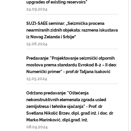
upgrades of existing reservoirs"
24.09.2024
SUZI-SAEE seminar: „Seizmička procena
nearmiranih zidnih objekata: razmena iskustava
iz Novog Zelanda i Srbije“
15.06.2024
Predavanje: "Projektovanje seizmički otpornih
mostova prema standardu Evrokod 8-2 – II deo:
Numerički primer" - prof.dr Tatjana Isaković
15.05.2024
Održano predavanje: "Oštećenja
nekonstruktivnih elemenata zgrada usled
zemljotresa i tehnike ojačanja" - Prof. dr
Svetlana Nikolić Brzev, dipl. građ inž. i doc. dr
Marko Marinković, dipl.građ. inž.
08.04.2024