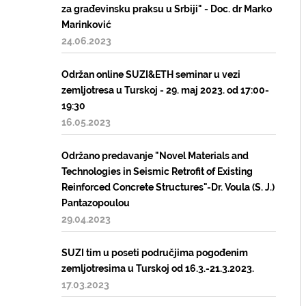
za građevinsku praksu u Srbiji" - Doc. dr Marko
Marinković
24.06.2023
Održan online SUZI&ETH seminar u vezi
zemljotresa u Turskoj - 29. maj 2023. od 17:00-
19:30
16.05.2023
Održano predavanje "Novel Materials and
Technologies in Seismic Retrofit of Existing
Reinforced Concrete Structures"-Dr. Voula (S. J.)
Pantazopoulou
29.04.2023
SUZI tim u poseti područjima pogođenim
zemljotresima u Turskoj od 16.3.-21.3.2023.
17.03.2023