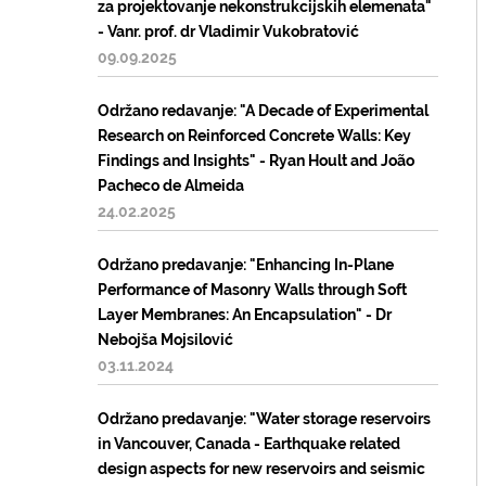
za projektovanje nekonstrukcijskih elemenata"
- Vanr. prof. dr Vladimir Vukobratović
09.09.2025
Održano redavanje: "A Decade of Experimental
Research on Reinforced Concrete Walls: Key
Findings and Insights" - Ryan Hoult and João
Pacheco de Almeida
24.02.2025
Održano predavanje: "Enhancing In-Plane
Performance of Masonry Walls through Soft
Layer Membranes: An Encapsulation" - Dr
Nebojša Mojsilović
03.11.2024
Održano predavanje: "Water storage reservoirs
in Vancouver, Canada - Earthquake related
design aspects for new reservoirs and seismic