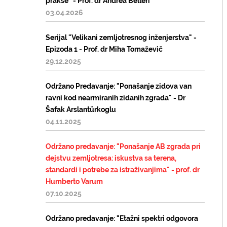
prakse" - Prof. dr Andrea Belleri
03.04.2026
Serijal "Velikani zemljotresnog inženjerstva" -
Epizoda 1 - Prof. dr Miha Tomaževič
29.12.2025
Održano Predavanje: "Ponašanje zidova van
ravni kod nearmiranih zidanih zgrada" - Dr
Šafak Arslantürkoglu
04.11.2025
Održano predavanje: "Ponašanje AB zgrada pri
dejstvu zemljotresa: iskustva sa terena,
standardi i potrebe za istraživanjima" - prof. dr
Humberto Varum
07.10.2025
Održano predavanje: "Etažni spektri odgovora