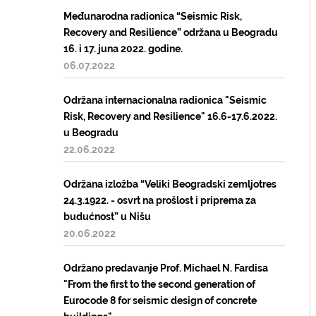
Međunarodna radionica “Seismic Risk,
Recovery and Resilience” održana u Beogradu
16. i 17. juna 2022. godine.
06.07.2022
Održana internacionalna radionica "Seismic
Risk, Recovery and Resilience" 16.6-17.6.2022.
u Beogradu
22.06.2022
Održana izložba “Veliki Beogradski zemljotres
24.3.1922. - osvrt na prošlost i priprema za
budućnost” u Nišu
20.06.2022
Održano predavanje Prof. Michael N. Fardisa
"From the first to the second generation of
Eurocode 8 for seismic design of concrete