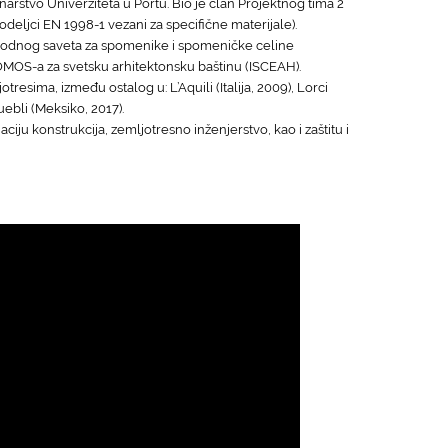
arstvo Univerziteta u Portu. Bio je član Projektnog tima 2
deljci EN 1998-1 vezani za specifične materijale).
nodnog saveta za spomenike i spomeničke celine
MOS-a za svetsku arhitektonsku baštinu (ISCEAH).
sima, između ostalog u: L’Aquili (Italija, 2009), Lorci
Puebli (Meksiko, 2017).
ju konstrukcija, zemljotresno inženjerstvo, kao i zaštitu i