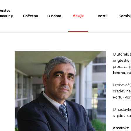
Akcije
Početna
O nama
Vesti
Komisi
U utorak, 
engleskom
predavanj
terena, st
Predavač j
građevinar
Portu (Por
U nastavku
slajdovi s
Apstrakt: