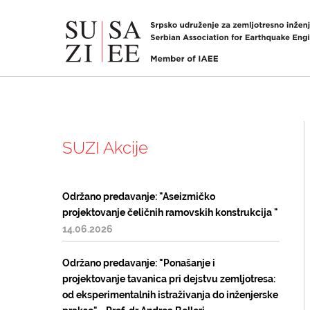
SUZI Akcije
Održano predavanje: "Aseizmičko
projektovanje čeličnih ramovskih konstrukcija "
14.06.2026
Održano predavanje: "Ponašanje i
projektovanje tavanica pri dejstvu zemljotresa:
od eksperimentalnih istraživanja do inženjerske