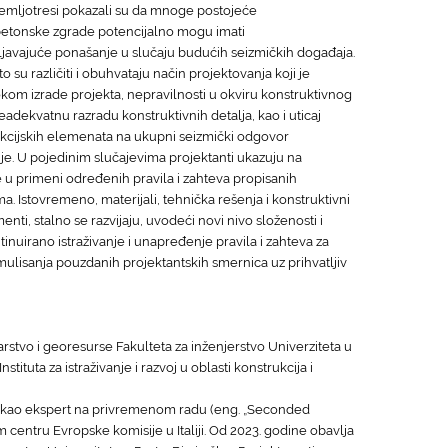
emljotresi pokazali su da mnoge postojeće
etonske zgrade potencijalno mogu imati
javajuće ponašanje u slučaju budućih seizmičkih događaja.
to su različiti i obuhvataju način projektovanja koji je
kom izrade projekta, nepravilnosti u okviru konstruktivnog
eadekvatnu razradu konstruktivnih detalja, kao i uticaj
kcijskih elemenata na ukupni seizmički odgovor
je. U pojedinim slučajevima projektanti ukazuju na
u primeni određenih pravila i zahteva propisanih
a. Istovremeno, materijali, tehnička rešenja i konstruktivni
enti, stalno se razvijaju, uvodeći novi nivo složenosti i
nuirano istraživanje i unapređenje pravila i zahteva za
rmulisanja pouzdanih projektantskih smernica uz prihvatljiv
tvo i georesurse Fakulteta za inženjerstvo Univerziteta u
tituta za istraživanje i razvoj u oblasti konstrukcija i
an kao ekspert na privremenom radu (eng. „Seconded
m centru Evropske komisije u Italiji. Od 2023. godine obavlja