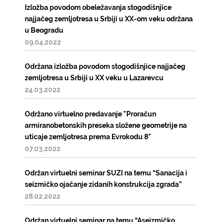
Izložba povodom obeležavanja stogodišnjice
najjačeg zemljotresa u Srbiji u XX-om veku održana
u Beogradu
09.04.2022
Održana izložba povodom stogodišnjice najjačeg
zemljotresa u Srbiji u XX veku u Lazarevcu
24.03.2022
Održano virtuelno predavanje "Proračun
armiranobetonskih preseka složene geometrije na
uticaje zemljotresa prema Evrokodu 8"
07.03.2022
Održan virtuelni seminar SUZI na temu “Sanacija i
seizmičko ojačanje zidanih konstrukcija zgrada”
28.02.2022
Održan virtuelni seminar na temu “Aseizmičko