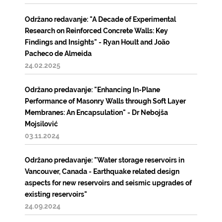
Održano redavanje: "A Decade of Experimental
Research on Reinforced Concrete Walls: Key
Findings and Insights" - Ryan Hoult and João
Pacheco de Almeida
24.02.2025
Održano predavanje: "Enhancing In-Plane
Performance of Masonry Walls through Soft Layer
Membranes: An Encapsulation" - Dr Nebojša
Mojsilović
03.11.2024
Održano predavanje: "Water storage reservoirs in
Vancouver, Canada - Earthquake related design
aspects for new reservoirs and seismic upgrades of
existing reservoirs"
24.09.2024