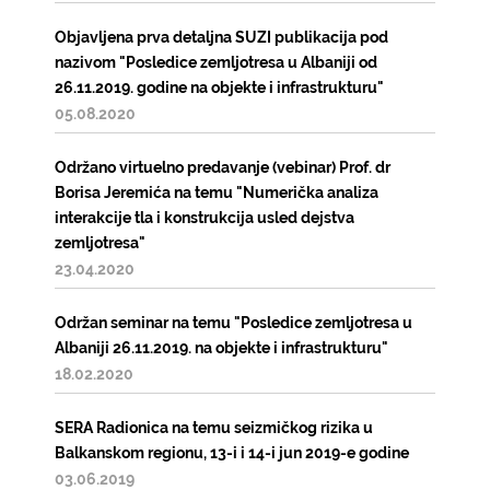
Objavljena prva detaljna SUZI publikacija pod
nazivom "Posledice zemljotresa u Albaniji od
26.11.2019. godine na objekte i infrastrukturu"
05.08.2020
Održano virtuelno predavanje (vebinar) Prof. dr
Borisa Jeremića na temu "Numerička analiza
interakcije tla i konstrukcija usled dejstva
zemljotresa"
23.04.2020
Održan seminar na temu "Posledice zemljotresa u
Albaniji 26.11.2019. na objekte i infrastrukturu"
18.02.2020
SERA Radionica na temu seizmičkog rizika u
Balkanskom regionu, 13-i i 14-i jun 2019-e godine
03.06.2019