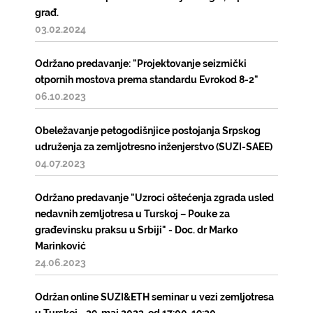
građ.
03.02.2024
Održano predavanje: "Projektovanje seizmički
otpornih mostova prema standardu Evrokod 8-2"
06.10.2023
Obeležavanje petogodišnjice postojanja Srpskog
udruženja za zemljotresno inženjerstvo (SUZI-SAEE)
04.07.2023
Održano predavanje "Uzroci oštećenja zgrada usled
nedavnih zemljotresa u Turskoj – Pouke za
građevinsku praksu u Srbiji" - Doc. dr Marko
Marinković
24.06.2023
Održan online SUZI&ETH seminar u vezi zemljotresa