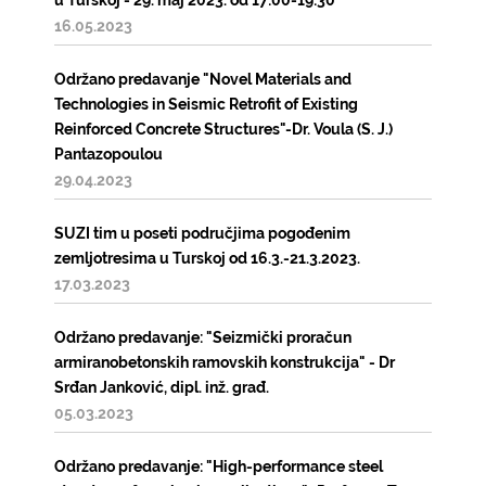
u Turskoj - 29. maj 2023. od 17:00-19:30
16.05.2023
Održano predavanje "Novel Materials and
Technologies in Seismic Retrofit of Existing
Reinforced Concrete Structures"-Dr. Voula (S. J.)
Pantazopoulou
29.04.2023
SUZI tim u poseti područjima pogođenim
zemljotresima u Turskoj od 16.3.-21.3.2023.
17.03.2023
Održano predavanje: "Seizmički proračun
armiranobetonskih ramovskih konstrukcija" - Dr
Srđan Janković, dipl. inž. građ.
05.03.2023
Održano predavanje: "High-performance steel