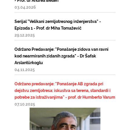
- Prof. dr Andrea Belleri
03.04.2026
Serijal "Velikani zemljotresnog inženjerstva" -
Epizoda 1 - Prof. dr Miha Tomaževič
29.12.2025
Održano Predavanje: "Ponašanje zidova van ravni
kod nearmiranih zidanih zgrada" - Dr Šafak
Arslantürkoglu
04.11.2025
Održano predavanje: "Ponašanje AB zgrada pri
dejstvu zemljotresa: iskustva sa terena, standardi i
potrebe za istraživanjima" - prof. dr Humberto Varum
07.10.2025