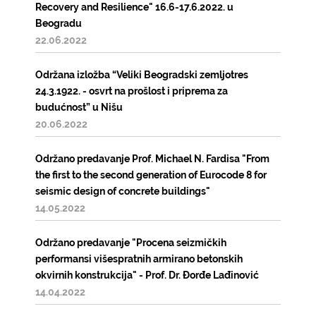
Recovery and Resilience" 16.6-17.6.2022. u
Beogradu
22.06.2022
Održana izložba “Veliki Beogradski zemljotres
24.3.1922. - osvrt na prošlost i priprema za
budućnost” u Nišu
20.06.2022
Održano predavanje Prof. Michael N. Fardisa "From
the first to the second generation of Eurocode 8 for
seismic design of concrete buildings"
14.05.2022
Održano predavanje "Procena seizmičkih
performansi višespratnih armirano betonskih
okvirnih konstrukcija" - Prof. Dr. Đorđe Lađinović
14.04.2022