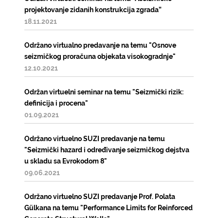
projektovanje zidanih konstrukcija zgrada”
18.11.2021
Održano virtualno predavanje na temu "Osnove
seizmičkog proračuna objekata visokogradnje"
12.10.2021
Održan virtuelni seminar na temu "Seizmički rizik:
definicija i procena"
01.09.2021
Održano virtuelno SUZI predavanje na temu
"Seizmički hazard i određivanje seizmičkog dejstva
u skladu sa Evrokodom 8"
09.06.2021
Održano virtuelno SUZI predavanje Prof. Polata
Gülkana na temu "Performance Limits for Reinforced