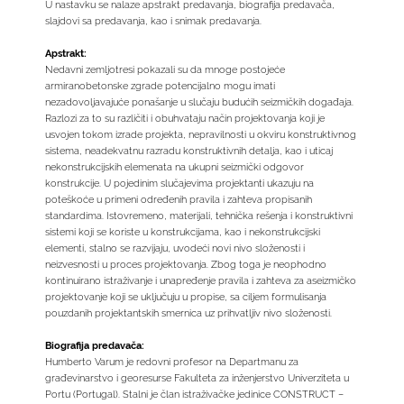
U nastavku se nalaze apstrakt predavanja, biografija predavača,
slajdovi sa predavanja, kao i snimak predavanja.
Apstrakt:
Nedavni zemljotresi pokazali su da mnoge postojeće
armiranobetonske zgrade potencijalno mogu imati
nezadovoljavajuće ponašanje u slučaju budućih seizmičkih događaja.
Razlozi za to su različiti i obuhvataju način projektovanja koji je
usvojen tokom izrade projekta, nepravilnosti u okviru konstruktivnog
sistema, neadekvatnu razradu konstruktivnih detalja, kao i uticaj
nekonstrukcijskih elemenata na ukupni seizmički odgovor
konstrukcije. U pojedinim slučajevima projektanti ukazuju na
poteškoće u primeni određenih pravila i zahteva propisanih
standardima. Istovremeno, materijali, tehnička rešenja i konstruktivni
sistemi koji se koriste u konstrukcijama, kao i nekonstrukcijski
elementi, stalno se razvijaju, uvodeći novi nivo složenosti i
neizvesnosti u proces projektovanja. Zbog toga je neophodno
kontinuirano istraživanje i unapređenje pravila i zahteva za aseizmičko
projektovanje koji se uključuju u propise, sa ciljem formulisanja
pouzdanih projektantskih smernica uz prihvatljiv nivo složenosti.
Biografija predavača:
Humberto Varum je redovni profesor na Departmanu za
građevinarstvo i georesurse Fakulteta za inženjerstvo Univerziteta u
Portu (Portugal). Stalni je član istraživačke jedinice CONSTRUCT –