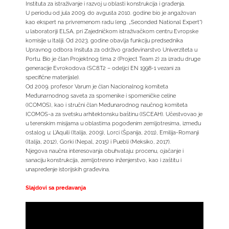
Instituta za istraživanje i razvoj u oblasti konstrukcija i građenja.
U periodu od jula 2009. do avgusta 2010. godine bio je angažovan
kao ekspert na privremenom radu (eng. „Seconded National Expert“)
u laboratoriji ELSA, pri Zajedničkom istraživačkom centru Evropske
komisije u Italiji. Od 2023. godine obavlja funkciju predsednika
Upravnog odbora Insituta za održivo građevinarstvo Univerziteta u
Portu. Bio je član Projektnog tima 2 (Project Team 2) za izradu druge
generacije Evrokodova (SC8.T2 – odeljci EN 1998-1 vezani za
specifične materijale).
Od 2009. profesor Varum je član Nacionalnog komiteta
Međunarnodnog saveta za spomenike i spomeničke celine
(ICOMOS), kao i stručni član Međunarodnog naučnog komiteta
ICOMOS-a za svetsku arhitektonsku baštinu (ISCEAH). Učestvovao je
u terenskim misijama u oblastima pogođenim zemljotresima, između
ostalog u: L’Aquili (Italija, 2009), Lorci (Španija, 2011), Emilija-Romanji
(Italija, 2012), Gorki (Nepal, 2015) i Puebli (Meksiko, 2017).
Njegova naučna interesovanja obuhvataju: procenu, ojačanje i
sanaciju konstrukcija, zemljotresno inženjerstvo, kao i zaštitu i
unapređenje istorijskih građevina.
Slajdovi sa predavanja