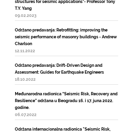
structures for seismic applications"- Professor Tony
T.Y. Yang
09.02.2023
Održano predavanja: Retrofitting: improving the
seismic performance of masonry buildings - Andrew
Charlson
12.11.2022
Održano predavanja: Drift-Driven Design and
Assessment: Guides for Earthquake Engineers
18.10.2022
Međunarodna radionica “Seismic Risk, Recovery and
Resilience” održana u Beogradu 16. i 17. juna 2022.
godine.
06.07.2022
Održana internacionalna radionica "Seismic Risk,