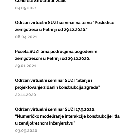
Concrete Structural Walls"
04.05.2021
Održan virtuelni SUZI seminar na temu "Posledice
zemljotresa u Petrinji od 29.12.2020."
06.04.2021
Poseta SUZI tima područjima pogođenim
zemljotresom u Petrinji od 29.12.2020.
29.01.2021
Održan virtuelni seminar SUZI “Stanje i
projektovanje zidanih konstrukcija zgrada”
22.11.2020
Održan virtuelni seminar SUZI 17.9.2020.
“Numeričko modeliranje interakcije konstrukcije i tla
u zemljotresnom inženjerstvu”
03.09.2020