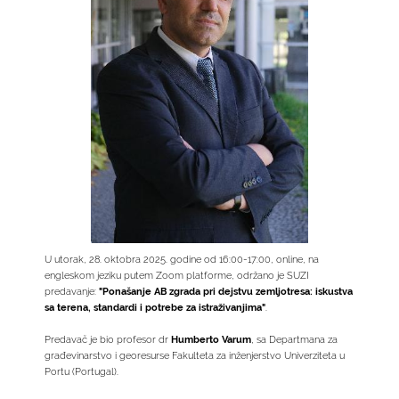
U utorak, 28. oktobra 2025. godine od 16:00-17:00, online, na
engleskom jeziku putem Zoom platforme, održano je SUZI
predavanje:
"Ponašanje AB zgrada pri dejstvu zemljotresa: iskustva
sa terena, standardi i potrebe za istraživanjima"
.
Predavač je bio profesor dr
Humberto Varum
, sa Departmana za
građevinarstvo i georesurse Fakulteta za inženjerstvo Univerziteta u
Portu (Portugal).