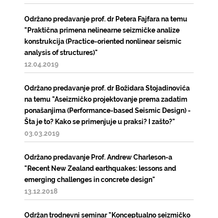
Održano predavanje prof. dr Petera Fajfara na temu
"Praktična primena nelinearne seizmičke analize
konstrukcija (Practice-oriented nonlinear seismic
analysis of structures)"
12.04.2019
Održano predavanje prof. dr Božidara Stojadinovića
na temu "Aseizmičko projektovanje prema zadatim
ponašanjima (Performance-based Seismic Design) -
Šta je to? Kako se primenjuje u praksi? I zašto?"
03.03.2019
Održano predavanje Prof. Andrew Charleson-a
"Recent New Zealand earthquakes: lessons and
emerging challenges in concrete design"
13.12.2018
Održan trodnevni seminar "Konceptualno seizmičko