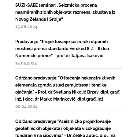
SUZI-SAEE seminar: „Seizmička procena
nearmiranih zidnih objekata: razmena iskustava iz
Novog Zelanda i Srbije“
15.06.2024
Predavanje: "Projektovanje seizmički otpornih
mostova prema standardu Evrokod 8-2 – II deo:
Numerički primer" - prof.dr Tatjana Isaković
15.05.2024
Održano predavanje: "Oštećenja nekonstruktivnih
elemenata zgrada usled zemljotresa i tehnike
ojačanja" - Prof. dr Svetlana Nikolić Brzev, dipl. građ
inž. i doc. dr Marko Marinković, dipl.građ. inž.
08.04.2024
Održano predavanje "Aseizmičko projektovanje
geotehničkih objekata i objekata visokogradnje
fundiranih na šipovima" - Dr Željko Žugić, dipl. inž.