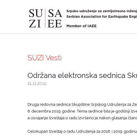
SUZI Vesti
Održana elektronska sednica Sku
21.12.2019
Druga redovna sednica Skupštine Srpskog Udruženja za Zem
8. decembra 2019. godine. Tema sednice bila je godišnji Izve
a usvajanje Izveštaja o radu izvršeno je nakon glasanja čl
Celokupan Izveštaj o radu Udruženja za 2018. i 2019. godin