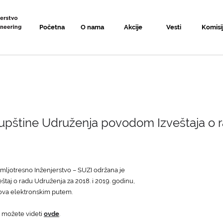
Početna
O nama
Akcije
Vesti
Komisi
pštine Udruženja povodom Izveštaja o ra
ljotresno Inženjerstvo – SUZI održana je
štaj o radu Udruženja za 2018. i 2019. godinu,
anova elektronskim putem.
u možete videti
ovde
.