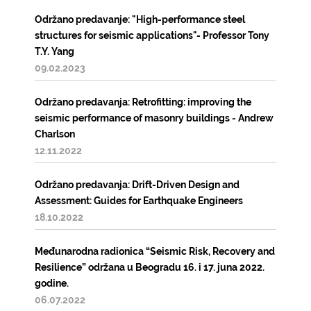
Održano predavanje: "High-performance steel
structures for seismic applications"- Professor Tony
T.Y. Yang
09.02.2023
Održano predavanja: Retrofitting: improving the
seismic performance of masonry buildings - Andrew
Charlson
12.11.2022
Održano predavanja: Drift-Driven Design and
Assessment: Guides for Earthquake Engineers
18.10.2022
Međunarodna radionica “Seismic Risk, Recovery and
Resilience” održana u Beogradu 16. i 17. juna 2022.
godine.
06.07.2022