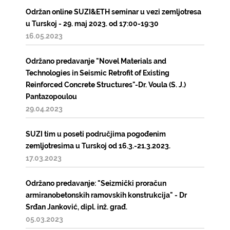
Održan online SUZI&ETH seminar u vezi zemljotresa
u Turskoj - 29. maj 2023. od 17:00-19:30
16.05.2023
Održano predavanje "Novel Materials and
Technologies in Seismic Retrofit of Existing
Reinforced Concrete Structures"-Dr. Voula (S. J.)
Pantazopoulou
29.04.2023
SUZI tim u poseti područjima pogođenim
zemljotresima u Turskoj od 16.3.-21.3.2023.
17.03.2023
Održano predavanje: "Seizmički proračun
armiranobetonskih ramovskih konstrukcija" - Dr
Srđan Janković, dipl. inž. građ.
05.03.2023