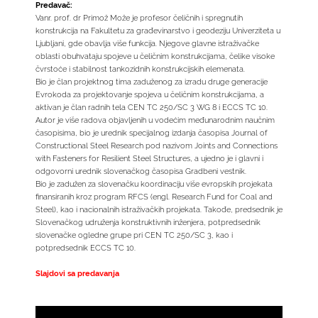
Predavač:
Vanr. prof. dr Primož Može je profesor čeličnih i spregnutih
konstrukcija na Fakultetu za građevinarstvo i geodeziju Univerziteta u
Ljubljani, gde obavlja više funkcija. Njegove glavne istraživačke
oblasti obuhvataju spojeve u čeličnim konstrukcijama, čelike visoke
čvrstoće i stabilnost tankozidnih konstrukcijskih elemenata.
Bio je član projektnog tima zaduženog za izradu druge generacije
Evrokoda za projektovanje spojeva u čeličnim konstrukcijama, a
aktivan je član radnih tela CEN TC 250/SC 3 WG 8 i ECCS TC 10.
Autor je više radova objavljenih u vodećim međunarodnim naučnim
časopisima, bio je urednik specijalnog izdanja časopisa Journal of
Constructional Steel Research pod nazivom Joints and Connections
with Fasteners for Resilient Steel Structures, a ujedno je i glavni i
odgovorni urednik slovenačkog časopisa Gradbeni vestnik.
Bio je zadužen za slovenačku koordinaciju više evropskih projekata
finansiranih kroz program RFCS (engl. Research Fund for Coal and
Steel), kao i nacionalnih istraživačkih projekata. Takođe, predsednik je
Slovenačkog udruženja konstruktivnih inženjera, potpredsednik
slovenačke ogledne grupe pri CEN TC 250/SC 3, kao i
potpredsednik ECCS TC 10.
Slajdovi sa predavanja