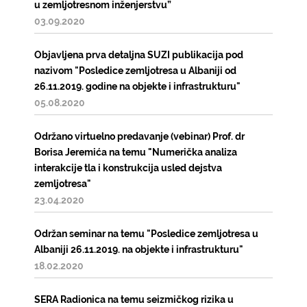
u zemljotresnom inženjerstvu”
03.09.2020
Objavljena prva detaljna SUZI publikacija pod
nazivom "Posledice zemljotresa u Albaniji od
26.11.2019. godine na objekte i infrastrukturu"
05.08.2020
Održano virtuelno predavanje (vebinar) Prof. dr
Borisa Jeremića na temu "Numerička analiza
interakcije tla i konstrukcija usled dejstva
zemljotresa"
23.04.2020
Održan seminar na temu "Posledice zemljotresa u
Albaniji 26.11.2019. na objekte i infrastrukturu"
18.02.2020
SERA Radionica na temu seizmičkog rizika u