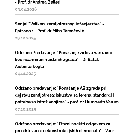
- Prof. dr Andrea Belleri
03.04.2026
Serijal "Velikani zemljotresnog inženjerstva" -
Epizoda 1 - Prof. dr Miha Tomaževič
29.12.2025
Održano Predavanje: "Ponašanje zidova van ravni
kod nearmiranih zidanih zgrada" - Dr Šafak
Arslantürkoglu
04.11.2025
Održano predavanje: "Ponašanje AB zgrada pri
dejstvu zemljotresa: iskustva sa terena, standardi i
potrebe za istraživanjima" - prof. dr Humberto Varum
07.10.2025
Održano predavanje: "Etažni spektri odgovora za
projektovanje nekonstrukcijskih elemenata" - Vanr.