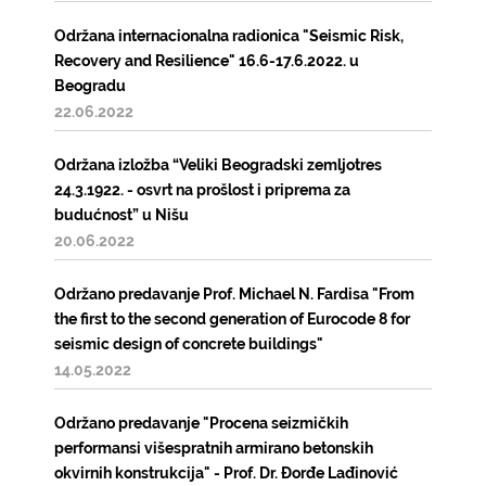
Održana internacionalna radionica "Seismic Risk,
Recovery and Resilience" 16.6-17.6.2022. u
Beogradu
22.06.2022
Održana izložba “Veliki Beogradski zemljotres
24.3.1922. - osvrt na prošlost i priprema za
budućnost” u Nišu
20.06.2022
Održano predavanje Prof. Michael N. Fardisa "From
the first to the second generation of Eurocode 8 for
seismic design of concrete buildings"
14.05.2022
Održano predavanje "Procena seizmičkih
performansi višespratnih armirano betonskih
okvirnih konstrukcija" - Prof. Dr. Đorđe Lađinović