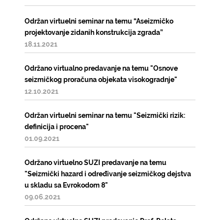
Održan virtuelni seminar na temu “Aseizmičko
projektovanje zidanih konstrukcija zgrada”
18.11.2021
Održano virtualno predavanje na temu "Osnove
seizmičkog proračuna objekata visokogradnje"
12.10.2021
Održan virtuelni seminar na temu "Seizmički rizik:
definicija i procena"
01.09.2021
Održano virtuelno SUZI predavanje na temu
"Seizmički hazard i određivanje seizmičkog dejstva
u skladu sa Evrokodom 8"
09.06.2021