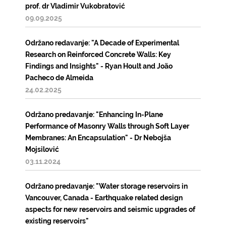
prof. dr Vladimir Vukobratović
09.09.2025
Održano redavanje: "A Decade of Experimental
Research on Reinforced Concrete Walls: Key
Findings and Insights" - Ryan Hoult and João
Pacheco de Almeida
24.02.2025
Održano predavanje: "Enhancing In-Plane
Performance of Masonry Walls through Soft Layer
Membranes: An Encapsulation" - Dr Nebojša
Mojsilović
03.11.2024
Održano predavanje: "Water storage reservoirs in
Vancouver, Canada - Earthquake related design
aspects for new reservoirs and seismic upgrades of
existing reservoirs"