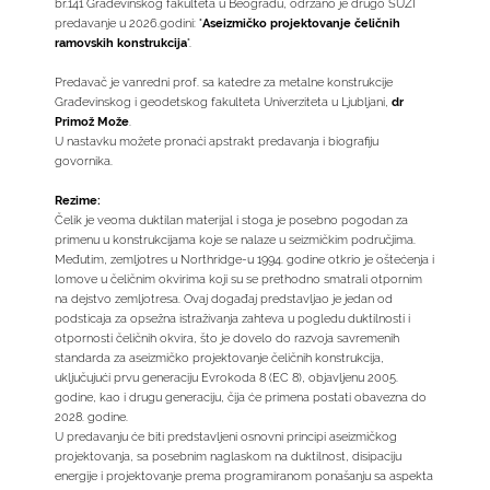
br.141 Građevinskog fakulteta u Beogradu, održano je drugo SUZI
predavanje u 2026.godini: "
Aseizmičko projektovanje čeličnih
ramovskih konstrukcija
".
Predavač je vanredni prof. sa katedre za metalne konstrukcije
Građevinskog i geodetskog fakulteta Univerziteta u Ljubljani,
dr
Primož Može
.
U nastavku možete pronaći apstrakt predavanja i biografiju
govornika.
Rezime:
Čelik je veoma duktilan materijal i stoga je posebno pogodan za
primenu u konstrukcijama koje se nalaze u seizmičkim područjima.
Međutim, zemljotres u Northridge-u 1994. godine otkrio je oštećenja i
lomove u čeličnim okvirima koji su se prethodno smatrali otpornim
na dejstvo zemljotresa. Ovaj događaj predstavljao je jedan od
podsticaja za opsežna istraživanja zahteva u pogledu duktilnosti i
otpornosti čeličnih okvira, što je dovelo do razvoja savremenih
standarda za aseizmičko projektovanje čeličnih konstrukcija,
uključujući prvu generaciju Evrokoda 8 (EC 8), objavljenu 2005.
godine, kao i drugu generaciju, čija će primena postati obavezna do
2028. godine.
U predavanju će biti predstavljeni osnovni principi aseizmičkog
projektovanja, sa posebnim naglaskom na duktilnost, disipaciju
energije i projektovanje prema programiranom ponašanju sa aspekta