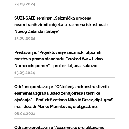
24.09.2024
SUZI-SAEE seminar: „Seizmička procena
nearmiranih zidnih objekata: razmena iskustava iz
Novog Zelanda i Srbije“
15.06.2024
Predavanje: "Projektovanje seizmički otpornih
mostova prema standardu Evrokod 8-2 – II deo:
Numerički primer" - prof.dr Tatjana Isaković
15.05.2024
Održano predavanje: "Oštećenja nekonstruktivnih
elemenata zgrada usled zemljotresa i tehnike
ojačanja" - Prof. dr Svetlana Nikolić Brzev, dipl. građ
inž. i doc. dr Marko Marinković, dipl.građ. inž.
08.04.2024
Održano predavanje "Aseizmičko projektovanje