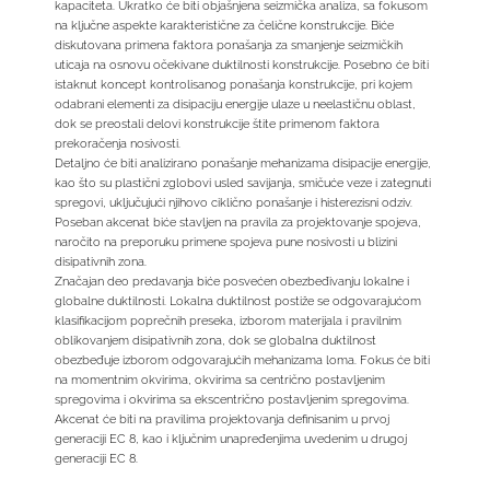
kapaciteta. Ukratko će biti objašnjena seizmička analiza, sa fokusom
na ključne aspekte karakteristične za čelične konstrukcije. Biće
diskutovana primena faktora ponašanja za smanjenje seizmičkih
uticaja na osnovu očekivane duktilnosti konstrukcije. Posebno će biti
istaknut koncept kontrolisanog ponašanja konstrukcije, pri kojem
odabrani elementi za disipaciju energije ulaze u neelastičnu oblast,
dok se preostali delovi konstrukcije štite primenom faktora
prekoračenja nosivosti.
Detaljno će biti analizirano ponašanje mehanizama disipacije energije,
kao što su plastični zglobovi usled savijanja, smičuće veze i zategnuti
spregovi, uključujući njihovo ciklično ponašanje i histerezisni odziv.
Poseban akcenat biće stavljen na pravila za projektovanje spojeva,
naročito na preporuku primene spojeva pune nosivosti u blizini
disipativnih zona.
Značajan deo predavanja biće posvećen obezbeđivanju lokalne i
globalne duktilnosti. Lokalna duktilnost postiže se odgovarajućom
klasifikacijom poprečnih preseka, izborom materijala i pravilnim
oblikovanjem disipativnih zona, dok se globalna duktilnost
obezbeđuje izborom odgovarajućih mehanizama loma. Fokus će biti
na momentnim okvirima, okvirima sa centrično postavljenim
spregovima i okvirima sa ekscentrično postavljenim spregovima.
Akcenat će biti na pravilima projektovanja definisanim u prvoj
generaciji EC 8, kao i ključnim unapređenjima uvedenim u drugoj
generaciji EC 8.