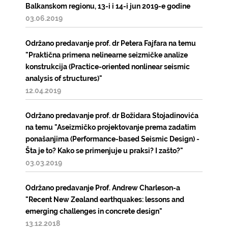
Balkanskom regionu, 13-i i 14-i jun 2019-e godine
03.06.2019
Održano predavanje prof. dr Petera Fajfara na temu
"Praktična primena nelinearne seizmičke analize
konstrukcija (Practice-oriented nonlinear seismic
analysis of structures)"
12.04.2019
Održano predavanje prof. dr Božidara Stojadinovića
na temu "Aseizmičko projektovanje prema zadatim
ponašanjima (Performance-based Seismic Design) -
Šta je to? Kako se primenjuje u praksi? I zašto?"
03.03.2019
Održano predavanje Prof. Andrew Charleson-a
"Recent New Zealand earthquakes: lessons and
emerging challenges in concrete design"
13.12.2018