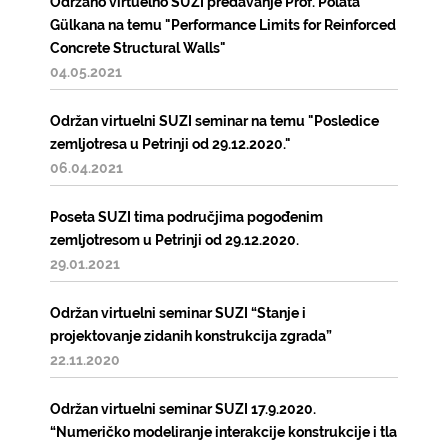
Održano virtuelno SUZI predavanje Prof. Polata
Gülkana na temu "Performance Limits for Reinforced
Concrete Structural Walls"
04.05.2021
Održan virtuelni SUZI seminar na temu "Posledice
zemljotresa u Petrinji od 29.12.2020."
06.04.2021
Poseta SUZI tima područjima pogođenim
zemljotresom u Petrinji od 29.12.2020.
29.01.2021
Održan virtuelni seminar SUZI “Stanje i
projektovanje zidanih konstrukcija zgrada”
22.11.2020
Održan virtuelni seminar SUZI 17.9.2020.
“Numeričko modeliranje interakcije konstrukcije i tla