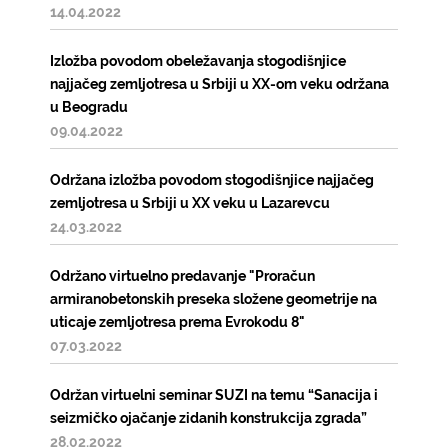
14.04.2022
Izložba povodom obeležavanja stogodišnjice
najjačeg zemljotresa u Srbiji u XX-om veku održana
u Beogradu
09.04.2022
Održana izložba povodom stogodišnjice najjačeg
zemljotresa u Srbiji u XX veku u Lazarevcu
24.03.2022
Održano virtuelno predavanje "Proračun
armiranobetonskih preseka složene geometrije na
uticaje zemljotresa prema Evrokodu 8"
07.03.2022
Održan virtuelni seminar SUZI na temu “Sanacija i
seizmičko ojačanje zidanih konstrukcija zgrada”
28.02.2022