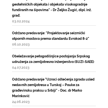
geotehničkih objekata i objekata visokogradnje
fundiranih na šipovima" - Dr Željko Žugić, dipl. inž.
građ.
03.02.2024
Održano predavanje: "Projektovanje seizmički
otpornih mostova prema standardu Evrokod 8-2"
06.10.2023
Obeležavanje petogodišnjice postojanja Srpskog
udruženja za zemljotresno inženjerstvo (SUZI-SAEE)
04.07.2023
Održano predavanje "Uzroci oštećenja zgrada usled
nedavnih zemljotresa u Turskoj – Pouke za
građevinsku praksu u Srbiji" - Doc. dr Marko
Marinković
24.06.2023